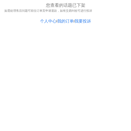
您查看的话题已下架
如需处理售后问题可前往订单页申请退款，如有交易纠纷可进行投诉
个人中心
我的订单
我要投诉
|
|