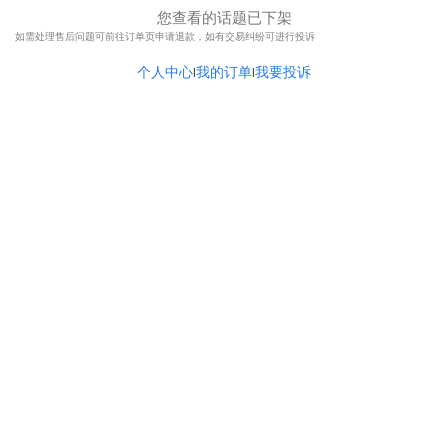
您查看的话题已下架
如需处理售后问题可前往订单页申请退款，如有交易纠纷可进行投诉
个人中心
我的订单
我要投诉
|
|