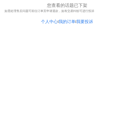
您查看的话题已下架
如需处理售后问题可前往订单页申请退款，如有交易纠纷可进行投诉
个人中心
我的订单
我要投诉
|
|